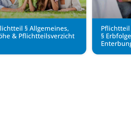
lichtteil § Allgemeines,
Pflichttei
he & Pflichtteilsverzicht
§ Erbfolg
Enterbun