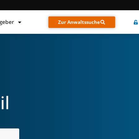
tgeber
Zur Anwaltssuche
il