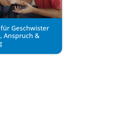
l für Geschwister
e, Anspruch &
g