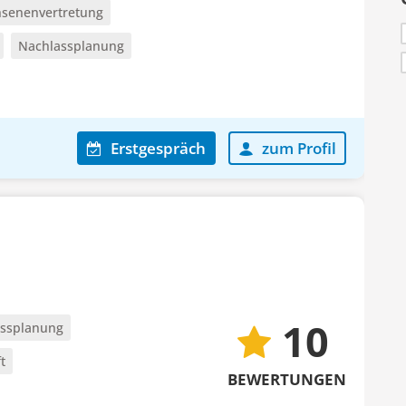
senenvertretung
Nachlassplanung
Erstgespräch
zum Profil
10
ssplanung
t
BEWERTUNGEN