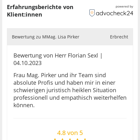
legen wir großen Wert.
Erfahrungsberichte von
powered by
Klient:innen
Bewertung zu MMag. Lisa Pirker
Erbrecht
Aufgrund meiner guten Vernetzung ist es bei
Bedarf auch möglich, weitere Experten wie
Bewertung von Herr Florian Sexl |
Steuerberater oder Sachverständige in Ihr
04.10.2023
Anliegen einzubeziehen. Mein Ziel ist es, Ihre
Interessen und Ansprüche durchzusetzen und
Frau Mag. Pirker und ihr Team sind
Sie schnell, kompetent und erfolgreich zu
absolute Profis und haben mir in einer
vertreten.
schwierigen juristisch heiklen Situation
professionell und empathisch weiterhelfen
können.
Vertrauen Sie auf meine langjährige Expertise
4.8 von 5
und vereinbaren Sie gerne einen Termin zur