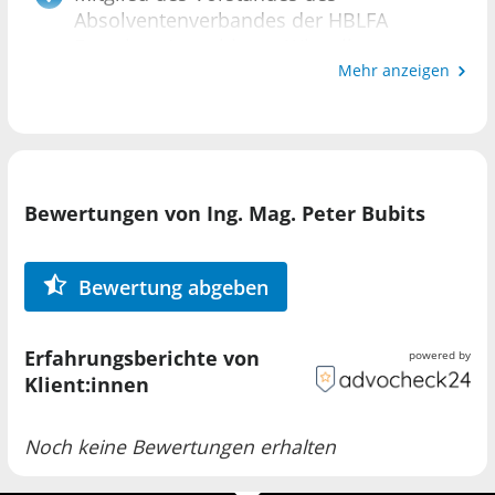
Profilbild: © Webdesign: www.br-design.at,
Absolventenverbandes der HBLFA
ATELIER WALZHOFER Grafik Design Fine Art |
Francisco Josephinum Wieselburg
www.walzhofer.at
Mehr anzeigen
Lionsclub Biedermannsdorf
Obmann-Stellvertreter Raiffeisen
Regionalbank Mödling
Bewertungen von Ing. Mag. Peter Bubits
Bewertung abgeben
Erfahrungsberichte von
powered by
Klient:innen
Noch keine Bewertungen erhalten