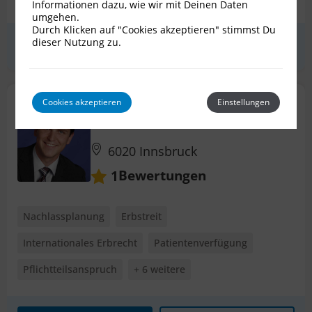
Informationen dazu, wie wir mit Deinen Daten
umgehen.
Durch Klicken auf "Cookies akzeptieren" stimmst Du
dieser Nutzung zu.
Erstgespräch
zum Profil
Cookies akzeptieren
Einstellungen
Mag. Bernd Auer
Rechtsanwalt für Erbrecht
6020 Innsbruck
Bewertungen
1
Nachlassplanung
Erbstreit
Internationales Erbrecht
Patientenverfügung
Pflichtteilsanspruch
+ 6 weitere