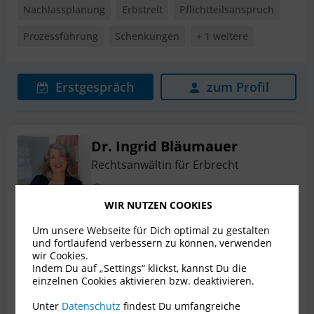
Nachlassplanung
Erbstreit
Pflichtteilsanspruch
Prozessführung
Schenkungen
+ 1 weitere
Erstgespräch
zum Profil
Dr. Ingrid Bläumauer
Rechtsanwältin für Erbrecht
1030 Wien
WIR NUTZEN COOKIES
Bewertungen
7
Um unsere Webseite für Dich optimal zu gestalten
und fortlaufend verbessern zu können, verwenden
wir Cookies.
Nachlassplanung
Erbstreit
Indem Du auf „Settings“ klickst, kannst Du die
einzelnen Cookies aktivieren bzw. deaktivieren.
Internationales Erbrecht
Patientenverfügung
Unter
Datenschutz
findest Du umfangreiche
Pflichtteilsanspruch
+ 6 weitere