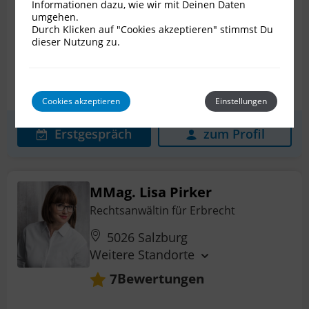
Informationen dazu, wie wir mit Deinen Daten
umgehen.
Durch Klicken auf "Cookies akzeptieren" stimmst Du
Verlassenschaft
Erbstreit
Nachlassplanung
dieser Nutzung zu.
Pflichtteilsanspruch
Prozessführung
Schenkungen
+ 0 weitere
Cookies akzeptieren
Einstellungen
Erstgespräch
zum Profil
MMag. Lisa Pirker
Rechtsanwältin für Erbrecht
5026 Salzburg
Weitere Standorte
Bewertungen
7