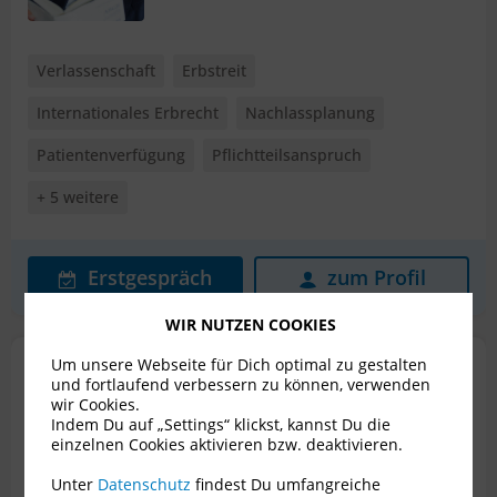
Verlassenschaft
Erbstreit
Internationales Erbrecht
Nachlassplanung
Patientenverfügung
Pflichtteilsanspruch
+ 5 weitere
Erstgespräch
zum Profil
WIR NUTZEN COOKIES
Um unsere Webseite für Dich optimal zu gestalten
Mag. Patrick Skalitzky
und fortlaufend verbessern zu können, verwenden
Rechtsanwalt für Erbrecht
wir Cookies.
Indem Du auf „Settings“ klickst, kannst Du die
2380 Perchtoldsdorf
einzelnen Cookies aktivieren bzw. deaktivieren.
Bewertungen
3
Unter
Datenschutz
findest Du umfangreiche