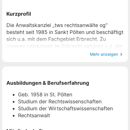
Kurzprofil
Die Anwaltskanzlei „tws rechtsanwälte og“
besteht seit 1985 in Sankt Pölten und beschäftigt
sich u.a. mit dem Fachgebiet Erbrecht. Zu
unseren Leistungen im Erbrecht gehören u.a. die
Abwicklung von Verlassenschaftsverfahren, das
Mehr anzeigen
Durchsetzen von Pflichtteilsansprüchen, die
Erstellung von Testamenten und letztwilligen
Verfügungen sowie die Errichtung von
Liegenschaftsverträgen (Schenkungsverträge &
Ausbildungen & Berufserfahrung
Übergabeverträge). Auch bei allen anderen
Geb. 1958 in St. Pölten
Angelegenheiten im Erbrecht berate und
Studium der Rechtswissenschaften
vertrete ich Sie herzlich gerne.
Studium der Wirtschaftswissenschaften
Rechtsanwalt