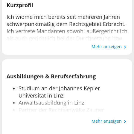
Kurzprofil
Ich widme mich bereits seit mehreren Jahren
schwerpunktmäßig dem Rechtsgebiet Erbrecht.
Ich vertrete Mandanten sowohl außergerichtlich
als auch gerichtlich bei der Durchsetzung bzw.
Abwehr aller erbrechtlichen Ansprüche (Streit
Mehr anzeigen
über das Erbrecht, Pflichtteilsrecht,
Vermächtnisse, etc.). Mir ist es dabei ein
besonderes Anliegen, Ihnen bereits am Beginn
des Vertretungsverhältnisses eine ehrliche und
Ausbildungen & Berufserfahrung
realistische Einschätzung Ihrer Angelegenheit
Studium an der Johannes Kepler
zu geben sowie Ihnen lösungsorientierte
Universität in Linz
Ansätze zu bieten.
Anwaltsausbildung in Linz
Partner der Rechtsanwälte Zauner
Darüber hinaus unterstütze ich Sie gerne bei
Schachermayr Koller & Partner Rechtsan-
Mehr anzeigen
der Nachlassplanung durch die Errichtung
wälte (OG) seit August 2021
letztwilliger Verfügungen oder die Erstellung