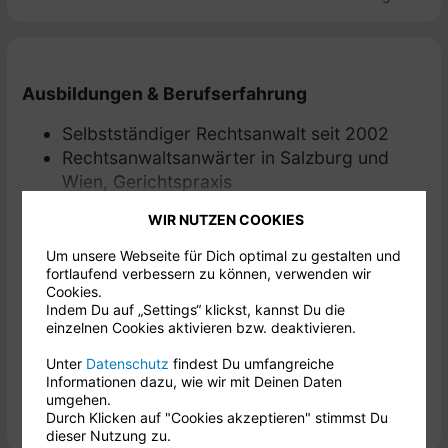
frühzeitig dessen Aufteilung nach dem Tod
bedenken und regeln, um Streitigkeiten so weit
wie möglich auszuschließen! Lassen Sie sich
gerne von mir profunde beraten!
Ausbildungen & Berufserfahrung
Selbstständiger Rechtsanwalt seit 2002
Ich berate sie kompetent
Rechtsanwaltsanwärter in Salzburg und
Wien, Gerichtspraxis
bei Testamenten, Vermächtnissen und
Studium der Rechtswissenschaften an der
Erbverträgen
WIR NUTZEN COOKIES
Paris-Lodron-Universität, Salzburg
Mehr anzeigen
beim Pflichtteil
Um unsere Webseite für Dich optimal zu gestalten und
fortlaufend verbessern zu können, verwenden wir
Cookies.
Mitgliedschaften
bei Erbstreit
Indem Du auf „Settings“ klickst, kannst Du die
einzelnen Cookies aktivieren bzw. deaktivieren.
Salzburger Rechtsanwaltskammer
in Verlassenschaftsabhandlungen
Unter
Datenschutz
findest Du umfangreiche
Lionsclub Hallein
Informationen dazu, wie wir mit Deinen Daten
bei Vorsorgevollmachten
umgehen.
Durch Klicken auf "Cookies akzeptieren" stimmst Du
dieser Nutzung zu.
bei Erwachsenenvertretungen