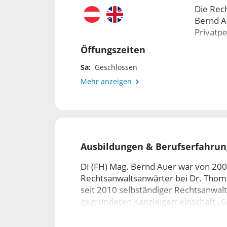
Die Rech
Bernd A
Privatp
Öffungszeiten
Besonde
Sa:
Geschlossen
Kontakt 
Mehr anzeigen
und lauf
Lösungen
Ausbildungen & Berufserfahrun
DI (FH) Mag. Bernd Auer war von 200
Egal ob 
Rechtsanwaltsanwärter bei Dr. Thomas
Erbfall 
seit 2010 selbständiger Rechtsanwal
Sie eine
gegründeten Kanzleigemeinschaft „G
der juristischen Ausbildung hat DI (
auch ein technisches Studium (Verfa