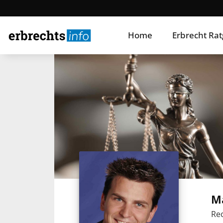
Home
Erbrecht Ra
M
Rec