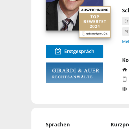
Sc
Er
Pf
Meh
Erstgespräch
Ko
Sprachen
Kurzpro