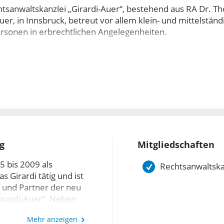
tsanwaltskanzlei „Girardi-Auer“, bestehend aus RA Dr. Th
uer, in Innsbruck, betreut vor allem klein- und mittelst
ersonen in erbrechtlichen Angelegenheiten.
ren Wert legt die Kanzlei auf eine allumfassende Rechts
zu ihren Klienten. Ziel ist einerseits die Vermeidung von
ende Begleitung der Klienten, andererseits aber natürlic
 durch die Beratung und Vertretung der Klienten in erbrec
g
Mitgliedschaften
5 bis 2009 als
Sie Unterstützung in Ihrer Nachlassplanung oder eine rec
Rechtsanwaltsk
 Girardi tätig und ist
benötigen, sind Sie bei uns an der richtigen Adresse. Rufe
t und Partner der neu
 Erstberatung vor Ort.
irardi-Auer“. Neben
FH) Mag. Bernd Auer
Mehr anzeigen
hrens- und