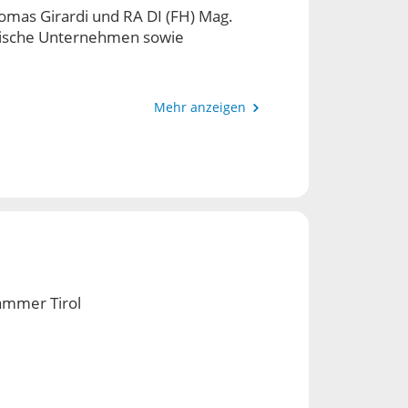
omas Girardi und RA DI (FH) Mag.
ändische Unternehmen sowie
Mehr anzeigen
beratung und den persönlichen
 Rechtsproblemen durch individuelle
h auch die Erreichung optimaler
htlichen Streitigkeiten.
htliche Beratung und Vertretung im
ammer Tirol
n Sie uns direkt an und vereinbaren