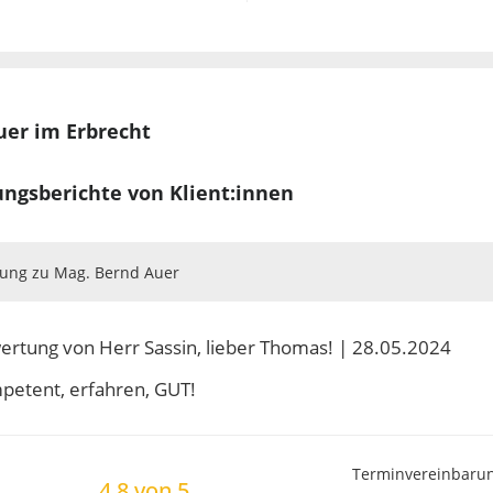
 insbesondere für
rund von besonderem
er im Erbrecht
ungsberichte von Klient:innen
ung zu Mag. Bernd Auer
rtung von Herr Sassin, lieber Thomas! | 28.05.2024
petent, erfahren, GUT!
Terminvereinbaru
4.8 von 5