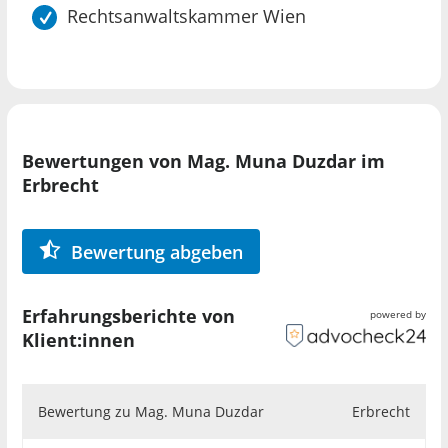
UNIVERSITÄT SORBONNE, PARIS,
Rechtsanwaltskammer Wien
FRANKREICH
Beruflicher Werdegang
seit 2018
Selbständige Rechtsanwältin
WIEN
Bewertungen von Mag. Muna Duzdar im
2017-2019
Erbrecht
Abgeordnete zum Nationalrat
WIEN
Mai. 2016
Bewertung abgeben
Staatssekretärin im Bundeskanzleramt
für den öffentlichen Dienst, Diversität
Erfahrungsberichte von
powered by
und Digitalisierung
Klient:innen
WIEN
2012-2016
selbständige Rechtsanwältin
Bewertung zu Mag. Muna Duzdar
Erbrecht
WIEN
Nov. 2012