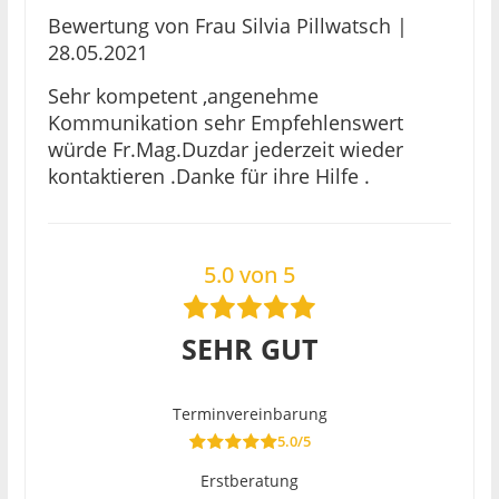
Eintragung als Rechtsanwältin
Bewertung von Frau Silvia Pillwatsch |
WIEN
28.05.2021
Nov. 2011
Sehr kompetent ,angenehme
Rechtsanwaltsprüfung
Kommunikation sehr Empfehlenswert
WIEN
würde Fr.Mag.Duzdar jederzeit wieder
2007-2012
kontaktieren .Danke für ihre Hilfe .
Rechtsanwaltsanwärterin in bekannten
Wiener Kanzleien
FREIMÜLLER GMBH, DR. HANS WAGNER,
STOLITZKA EVERSHEDS, MAG. FRANZ KARL
5.0 von 5
JURACZKA
2006-2007
Gerichtsjahr am Bezirksgericht Mödling
SEHR GUT
und am Arbeits- und Sozialgericht Wien
WIEN
Terminvereinbarung
5.0/5
Erstberatung