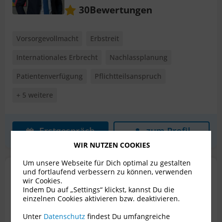
Bewertungen
30
Vorsorgevollmacht
Erbstreit
Internationales Erbrecht
Nachlassplanung
Patientenverfügung
Pflichtteilsanspruch
+ 5 weitere
Erstgespräch
zum Profil
WIR NUTZEN COOKIES
Um unsere Webseite für Dich optimal zu gestalten
Mag. David Stockhammer
und fortlaufend verbessern zu können, verwenden
wir Cookies.
Rechtsanwalt für Erbrecht
Indem Du auf „Settings“ klickst, kannst Du die
einzelnen Cookies aktivieren bzw. deaktivieren.
1010 Wien
Unter
Datenschutz
findest Du umfangreiche