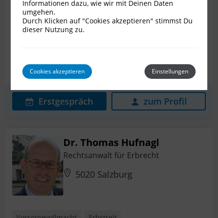
Bewertungen
18
Informationen dazu, wie wir mit Deinen Daten
umgehen.
Durch Klicken auf "Cookies akzeptieren" stimmst Du
Vorsorgevollmacht
Erbstreit
Nachlassplanung
dieser Nutzung zu.
Patientenverfügung
Pflichtteilsanspruch
Prozessführung
+ 4 weitere
Cookies akzeptieren
Einstellungen
Erstgespräch
zum Profil
Dr. Thomas Hufnagl
Rechtsanwalt für Erbrecht
5020 Salzburg
Vorsorgevollmacht
Erbstreit