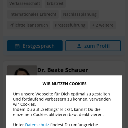
Verlassenschaft
Erbstreit
Internationales Erbrecht
Nachlassplanung
Pflichtteilsanspruch
Prozessführung
+ 2 weitere
Erstgespräch
zum Profil
Dr. Beate Schauer
Rechtsanwältin für Erbrecht
WIR NUTZEN COOKIES
2460 Bruck an der Leitha
Um unsere Webseite für Dich optimal zu gestalten
Bewertungen
9
und fortlaufend verbessern zu können, verwenden
wir Cookies.
Indem Du auf „Settings“ klickst, kannst Du die
einzelnen Cookies aktivieren bzw. deaktivieren.
Verlassenschaft
Erbstreit
Unter
Datenschutz
findest Du umfangreiche
Internationales Erbrecht
Nachlassplanung