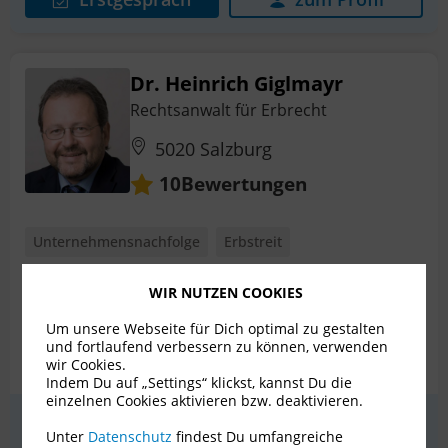
Dr. Heinrich Giglmayr
Rechtsanwalt für Erbrecht
5020 Salzburg
Bewertungen
10
Unternehmensnachfolge
Erbstreit
Internationales Erbrecht
Nachlassplanung
WIR NUTZEN COOKIES
Patientenverfügung
Pflichtteilsanspruch
Um unsere Webseite für Dich optimal zu gestalten
und fortlaufend verbessern zu können, verwenden
+ 5 weitere
wir Cookies.
Indem Du auf „Settings“ klickst, kannst Du die
einzelnen Cookies aktivieren bzw. deaktivieren.
Erstgespräch
zum Profil
Unter
Datenschutz
findest Du umfangreiche