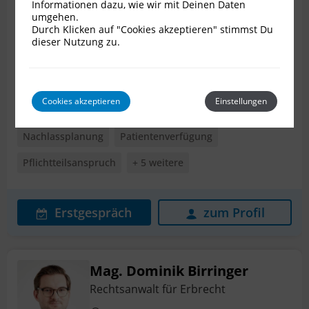
Dr. Peter Bartl
Informationen dazu, wie wir mit Deinen Daten
umgehen.
Rechtsanwalt für Erbrecht
Durch Klicken auf "Cookies akzeptieren" stimmst Du
dieser Nutzung zu.
8010 Graz
Bewertungen
57
Cookies akzeptieren
Einstellungen
Stiftungen
Erbstreit
Internationales Erbrecht
Nachlassplanung
Patientenverfügung
Pflichtteilsanspruch
+ 5 weitere
Erstgespräch
zum Profil
Mag. Dominik Birringer
Rechtsanwalt für Erbrecht