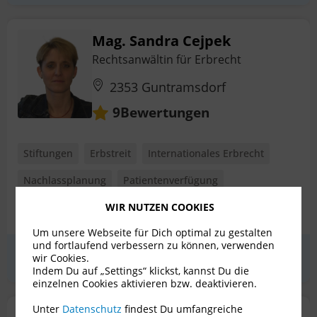
Mag. Sandra Cejpek
Rechtsanwältin für Erbrecht
2353 Guntramsdorf
Bewertungen
9
Stiftungen
Erbstreit
Internationales Erbrecht
Nachlassplanung
Patientenverfügung
Pflichtteilsanspruch
+ 5 weitere
WIR NUTZEN COOKIES
Um unsere Webseite für Dich optimal zu gestalten
und fortlaufend verbessern zu können, verwenden
Erstgespräch
zum Profil
wir Cookies.
Indem Du auf „Settings“ klickst, kannst Du die
einzelnen Cookies aktivieren bzw. deaktivieren.
Unter
Datenschutz
findest Du umfangreiche