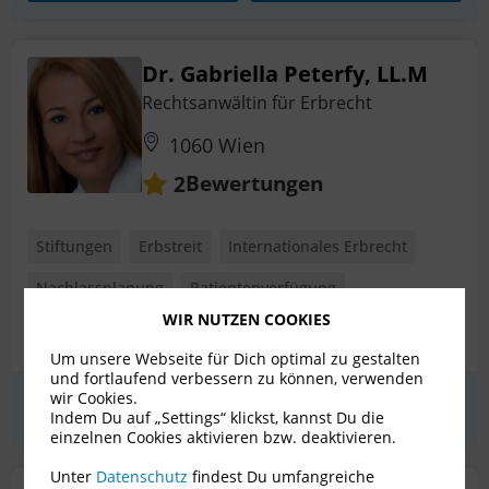
Dr. Gabriella Peterfy, LL.M
Rechtsanwältin für Erbrecht
1060 Wien
Bewertungen
2
Stiftungen
Erbstreit
Internationales Erbrecht
Nachlassplanung
Patientenverfügung
WIR NUTZEN COOKIES
Pflichtteilsanspruch
+ 5 weitere
Um unsere Webseite für Dich optimal zu gestalten
und fortlaufend verbessern zu können, verwenden
wir Cookies.
Erstgespräch
zum Profil
Indem Du auf „Settings“ klickst, kannst Du die
einzelnen Cookies aktivieren bzw. deaktivieren.
Unter
Datenschutz
findest Du umfangreiche