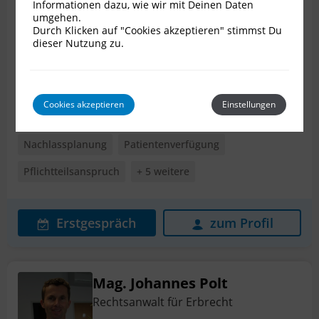
Informationen dazu, wie wir mit Deinen Daten
Mag. Dr. Michael Schwarz
umgehen.
Rechtsanwalt für Erbrecht
Durch Klicken auf "Cookies akzeptieren" stimmst Du
dieser Nutzung zu.
3100 St. Pölten
Weitere Standorte
Cookies akzeptieren
Einstellungen
Stiftungen
Erbstreit
Internationales Erbrecht
Nachlassplanung
Patientenverfügung
Pflichtteilsanspruch
+ 5 weitere
Erstgespräch
zum Profil
Mag. Johannes Polt
Rechtsanwalt für Erbrecht