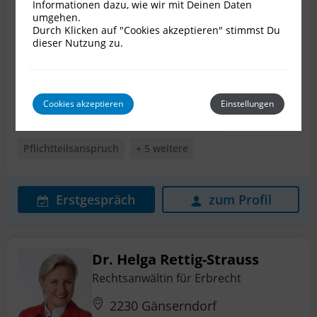
Rechtsanwalt für Erbrecht
Informationen dazu, wie wir mit Deinen Daten
umgehen.
3500 Krems
Durch Klicken auf "Cookies akzeptieren" stimmst Du
dieser Nutzung zu.
Bewertungen
1
Schenkungen
Erbstreit
Internationales Erbrecht
Cookies akzeptieren
Einstellungen
Nachlassplanung
Patientenverfügung
Pflichtteilsanspruch
+ 5 weitere
Erstgespräch
zum Profil
Dr. Helga Rettig-Strauss
Rechtsanwältin für Erbrecht
2230 Gänserndorf