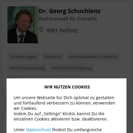
Dr. Georg Schuchlenz
Rechtsanwalt für Erbrecht
9081 Reifnitz
Schenkungen
Erbstreit
Internationales Erbrecht
Nachlassplanung
Patientenverfügung
Pflichtteilsanspruch
+ 5 weitere
WIR NUTZEN COOKIES
Um unsere Webseite für Dich optimal zu gestalten
Erstgespräch
zum Profil
und fortlaufend verbessern zu können, verwenden
wir Cookies.
Indem Du auf „Settings“ klickst, kannst Du die
einzelnen Cookies aktivieren bzw. deaktivieren.
Dr. Christoph Sauer
Unter
Datenschutz
findest Du umfangreiche