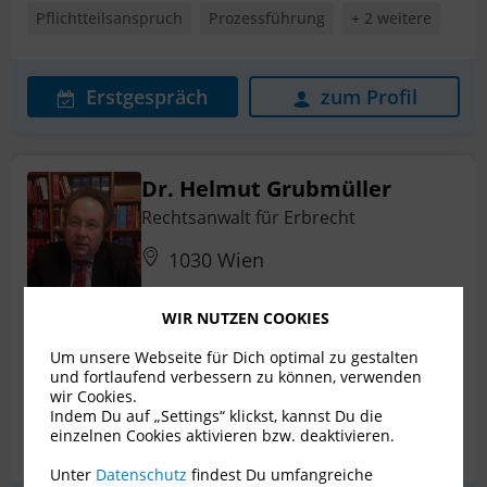
Pflichtteilsanspruch
Prozessführung
+ 2 weitere
Erstgespräch
zum Profil
Dr. Helmut Grubmüller
Rechtsanwalt für Erbrecht
1030 Wien
WIR NUTZEN COOKIES
Schenkungen
Erbstreit
Internationales Erbrecht
Um unsere Webseite für Dich optimal zu gestalten
und fortlaufend verbessern zu können, verwenden
wir Cookies.
Nachlassplanung
Patientenverfügung
Indem Du auf „Settings“ klickst, kannst Du die
einzelnen Cookies aktivieren bzw. deaktivieren.
Pflichtteilsanspruch
+ 5 weitere
Unter
Datenschutz
findest Du umfangreiche