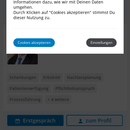
Informationen dazu, wie wir mit Deinen Daten
umgehen.
Erstgespräch
zum Profil
Durch Klicken auf "Cookies akzeptieren" stimmst Du
dieser Nutzung zu.
Dr. Ralph Mitsche
Rechtsanwalt für Erbrecht
Cookies akzeptieren
Einstellungen
1010 Wien
Schenkungen
Erbstreit
Nachlassplanung
Patientenverfügung
Pflichtteilsanspruch
Prozessführung
+ 4 weitere
Erstgespräch
zum Profil