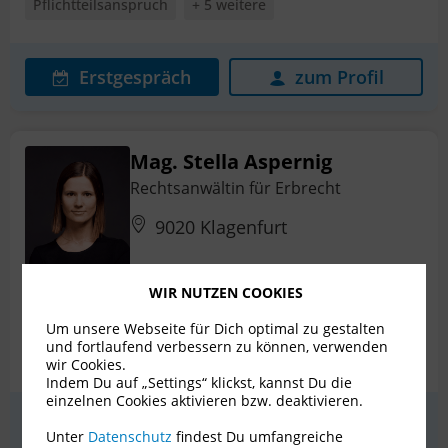
Pflichtteilsanspruch
+ 5 weitere
Erstgespräch
zum Profil
Mag. Stella Aspernig
Rechtsanwältin für Erbrecht
9020 Klagenfurt
WIR NUTZEN COOKIES
Schenkungen
Erbstreit
Nachlassplanung
Um unsere Webseite für Dich optimal zu gestalten
und fortlaufend verbessern zu können, verwenden
Pflichtteilsanspruch
Prozessführung
+ 3 weitere
wir Cookies.
Indem Du auf „Settings“ klickst, kannst Du die
einzelnen Cookies aktivieren bzw. deaktivieren.
Erstgespräch
zum Profil
Unter
Datenschutz
findest Du umfangreiche