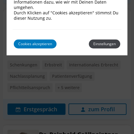
Informationen dazu, wie wir mit Deinen Daten
umgehen.
Durch Klicken auf "Cookies akzeptieren" stimmst Du
Mag. Stefan Traxler
dieser Nutzung zu.
Rechtsanwalt für Erbrecht
2340 Mödling
Cookies akzeptieren
Einstellungen
Schenkungen
Erbstreit
Internationales Erbrecht
Nachlassplanung
Patientenverfügung
Pflichtteilsanspruch
+ 5 weitere
Erstgespräch
zum Profil