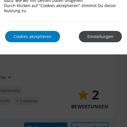
dazu, wie wir mit Deinen Daten umgehen.
ssplanung
Durch Klicken auf "Cookies akzeptieren" stimmst Du dieser
Nutzung zu.
+ 1 weitere
Erstgespräch
zum Profil
Cookies akzeptieren
Einstellungen
rte
2
ssplanung
pruch
+ 3 weitere
BEWERTUNGEN