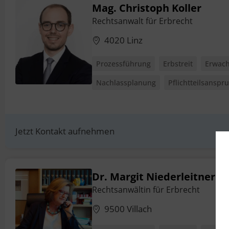
Mag. Christoph Koller
Rechtsanwalt für Erbrecht
4020 Linz
Prozessführung
Erbstreit
Erwach
Nachlassplanung
Pflichtteilsanspr
Jetzt Kontakt aufnehmen
Dr. Margit Niederleitner
Rechtsanwältin für Erbrecht
9500 Villach