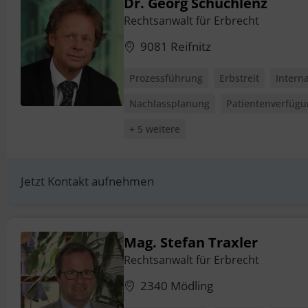
Dr. Georg Schuchlenz
Rechtsanwalt für Erbrecht
9081 Reifnitz
Prozessführung
Erbstreit
Intern
Nachlassplanung
Patientenverfüg
+ 5 weitere
Jetzt Kontakt aufnehmen
Mag. Stefan Traxler
Rechtsanwalt für Erbrecht
2340 Mödling