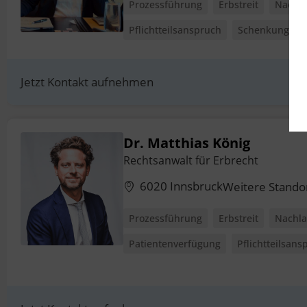
Prozessführung
Erbstreit
Nachla
Pflichtteilsanspruch
Schenkungen
Jetzt Kontakt aufnehmen
Dr. Matthias König
Rechtsanwalt für Erbrecht
6020 Innsbruck
Weitere Stando
Prozessführung
Erbstreit
Nachla
Patientenverfügung
Pflichtteilsans