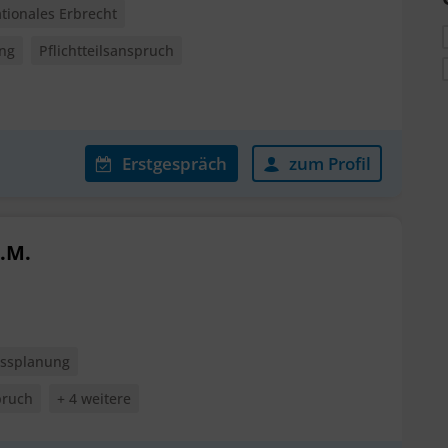
ationales Erbrecht
ung
Pflichtteilsanspruch
Erstgespräch
zum Profil
.M.
ssplanung
pruch
+ 4 weitere