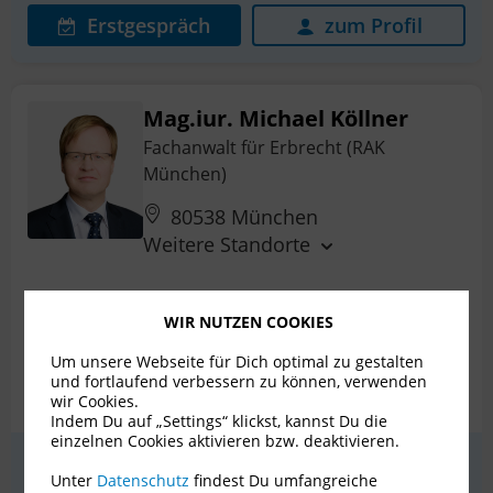
Erstgespräch
zum Profil
Mag.iur. Michael Köllner
Fachanwalt für Erbrecht (RAK
München)
80538 München
Weitere Standorte
Prozessführung
Erbstreit
WIR NUTZEN COOKIES
Internationales Erbrecht
Mediation
Um unsere Webseite für Dich optimal zu gestalten
und fortlaufend verbessern zu können, verwenden
Nachlassplanung
Patientenverfügung
+ 6 weitere
wir Cookies.
Indem Du auf „Settings“ klickst, kannst Du die
einzelnen Cookies aktivieren bzw. deaktivieren.
Erstgespräch
zum Profil
Unter
Datenschutz
findest Du umfangreiche