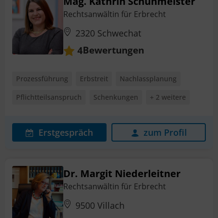
Mag. Kathrin Schuhmeister
Rechtsanwältin für Erbrecht
2320 Schwechat
Bewertungen
4
Prozessführung
Erbstreit
Nachlassplanung
Pflichtteilsanspruch
Schenkungen
+ 2 weitere
Erstgespräch
zum Profil
Dr. Margit Niederleitner
Rechtsanwältin für Erbrecht
9500 Villach