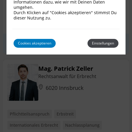
Informationen dazu, wie wir mit Deinen Daten
umgehen.
Internationales Erbrecht
Nachlassplanung
Durch Klicken auf "Cookies akzeptieren" stimmst Du
dieser Nutzung zu.
Patientenverfügung
+ 5 weitere
Erstgespräch
zum Profil
Cookies akzeptieren
Einstellungen
Mag. Patrick Zeller
Rechtsanwalt für Erbrecht
6020 Innsbruck
Pflichtteilsanspruch
Erbstreit
Internationales Erbrecht
Nachlassplanung