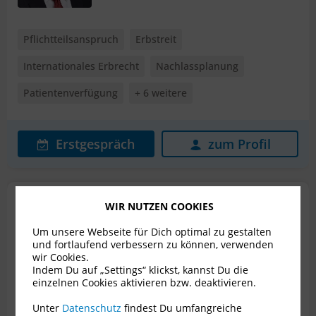
Pflichtteilsanspruch
Erbstreit
Internationales Erbrecht
Nachlassplanung
Patientenverfügung
+ 6 weitere
Erstgespräch
zum Profil
Dr. Georg Haunschmidt
WIR NUTZEN COOKIES
Rechtsanwalt für Erbrecht
Um unsere Webseite für Dich optimal zu gestalten
und fortlaufend verbessern zu können, verwenden
1010 Wien
wir Cookies.
Indem Du auf „Settings“ klickst, kannst Du die
Bewertungen
37
einzelnen Cookies aktivieren bzw. deaktivieren.
Unter
Datenschutz
findest Du umfangreiche
Pflichtteilsanspruch
Erbstreit