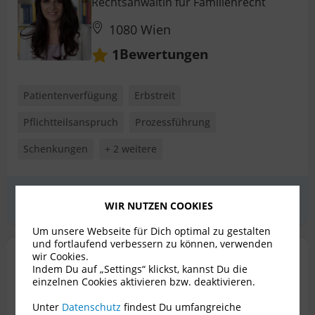
Rechtsanwältin für Familienrecht
1080 Wien
Bewertungen
1
Patientenverfügung
Erbstreit
Pflichtteilsanspruch
Prozessführung
Schenkungen
+ 2 weitere
Erstgespräch
zum Profil
WIR NUTZEN COOKIES
Um unsere Webseite für Dich optimal zu gestalten
und fortlaufend verbessern zu können, verwenden
Dr. Gabriella Peterfy, LL.M
wir Cookies.
Indem Du auf „Settings“ klickst, kannst Du die
Rechtsanwältin für Erbrecht
einzelnen Cookies aktivieren bzw. deaktivieren.
1060 Wien
Unter
Datenschutz
findest Du umfangreiche