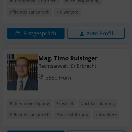
Internationales Erbrecht
Nachlassplanung
Pflichtteilsanspruch
+ 6 weitere
Erstgespräch
zum Profil
Mag. Timo Ruisinger
Rechtsanwalt für Erbrecht
3580 Horn
Patientenverfügung
Erbstreit
Nachlassplanung
Pflichtteilsanspruch
Prozessführung
+ 4 weitere