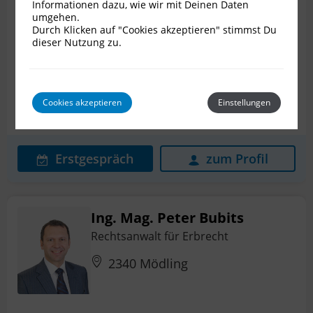
Informationen dazu, wie wir mit Deinen Daten
Bewertungen
2
umgehen.
Durch Klicken auf "Cookies akzeptieren" stimmst Du
dieser Nutzung zu.
Patientenverfügung
Erbstreit
Internationales Erbrecht
Nachlassplanung
Cookies akzeptieren
Einstellungen
Pflichtteilsanspruch
+ 6 weitere
Erstgespräch
zum Profil
Ing. Mag. Peter Bubits
Rechtsanwalt für Erbrecht
2340 Mödling