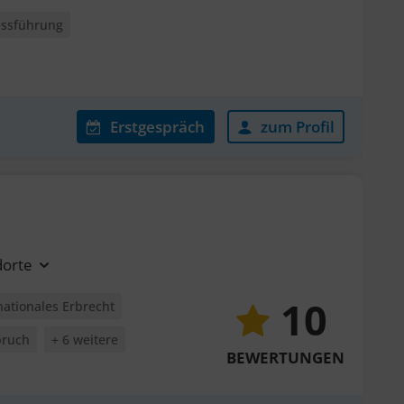
essführung
Erstgespräch
zum Profil
dorte
10
nationales Erbrecht
pruch
+ 6 weitere
BEWERTUNGEN