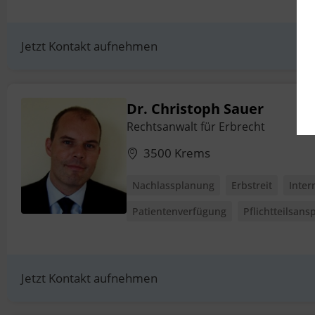
Jetzt Kontakt aufnehmen
Dr. Christoph Sauer
Rechtsanwalt für Erbrecht
3500 Krems
Nachlassplanung
Erbstreit
Inter
Patientenverfügung
Pflichtteilsans
Jetzt Kontakt aufnehmen