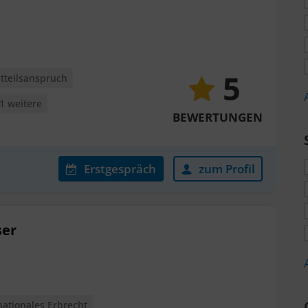
5
htteilsanspruch
 1 weitere
BEWERTUNGEN
Erstgespräch
zum Profil
ser
nationales Erbrecht