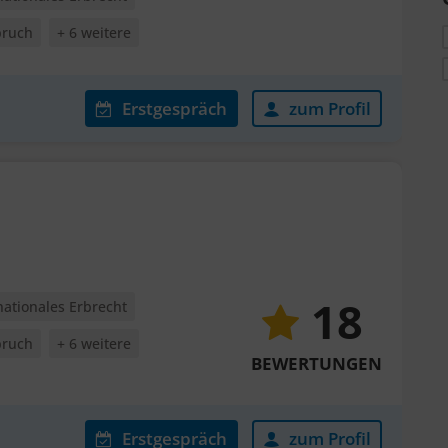
pruch
+ 6 weitere
Erstgespräch
zum Profil
18
nationales Erbrecht
pruch
+ 6 weitere
BEWERTUNGEN
Erstgespräch
zum Profil