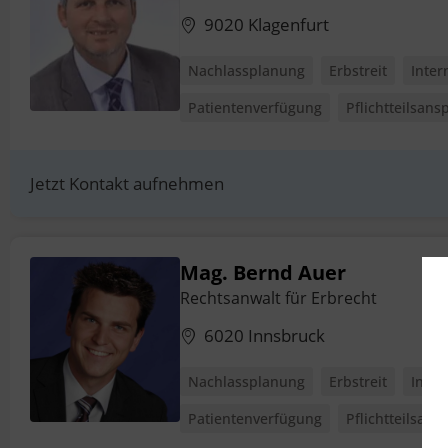
9020 Klagenfurt
Nachlassplanung
Erbstreit
Inter
Patientenverfügung
Pflichtteilsans
Jetzt Kontakt aufnehmen
Mag. Bernd Auer
Rechtsanwalt für Erbrecht
6020 Innsbruck
Nachlassplanung
Erbstreit
Inter
Patientenverfügung
Pflichtteilsans