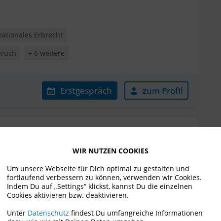
nationales Erbrecht
pruch
+ 6 weitere
Erstgespräch
zum Profil
WIR NUTZEN COOKIES
Um unsere Webseite für Dich optimal zu gestalten und
fortlaufend verbessern zu können, verwenden wir Cookies.
1
Indem Du auf „Settings“ klickst, kannst Du die einzelnen
nationales Erbrecht
Cookies aktivieren bzw. deaktivieren.
pruch
+ 6 weitere
Unter
Datenschutz
findest Du umfangreiche Informationen
BEWERTUNGEN