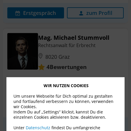
Erstgespräch
zum Profil
Mag. Michael Stummvoll
Rechtsanwalt für Erbrecht
8020 Graz
Bewertungen
4
Nachlassplanung
Erbstreit
WIR NUTZEN COOKIES
Erwachsenenvertretung
Internationales Erbrecht
Um unsere Webseite für Dich optimal zu gestalten
und fortlaufend verbessern zu können, verwenden
Patientenverfügung
+ 7 weitere
wir Cookies.
Indem Du auf „Settings“ klickst, kannst Du die
einzelnen Cookies aktivieren bzw. deaktivieren.
Erstgespräch
zum Profil
Unter
Datenschutz
findest Du umfangreiche