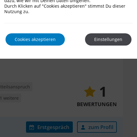
dazu, wie wir mit Deinen Daten umgehen.
pruch
+ 6 weitere
Durch Klicken auf "Cookies akzeptieren" stimmst Du dieser
Nutzung zu.
Erstgespräch
zum Profil
Cookies akzeptieren
Einstellungen
1
htteilsanspruch
 1 weitere
BEWERTUNGEN
Erstgespräch
zum Profil