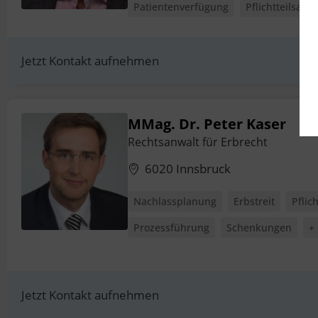
Patientenverfügung
Pflichtteilsans
Jetzt Kontakt aufnehmen
MMag. Dr. Peter Kaser
Rechtsanwalt für Erbrecht
6020 Innsbruck
Nachlassplanung
Erbstreit
Pflic
Prozessführung
Schenkungen
+
Jetzt Kontakt aufnehmen