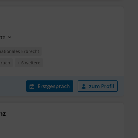
rte
nationales Erbrecht
pruch
+ 6 weitere
Erstgespräch
zum Profil
nz