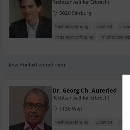
Rechtsanwalt für Erbrecht
5020 Salzburg
Nachlassplanung
Erbstreit
Erwa
Patientenverfügung
Pflichtteilsans
Jetzt Kontakt aufnehmen
Dr. Georg Ch. Auteried
Rechtsanwalt für Erbrecht
1130 Wien
Nachlassplanung
Erbstreit
Inter