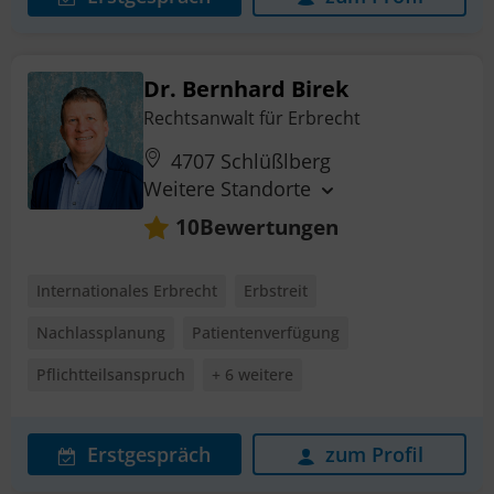
Dr. Bernhard Birek
Rechtsanwalt für Erbrecht
4707 Schlüßlberg
Weitere Standorte
Bewertungen
10
Internationales Erbrecht
Erbstreit
Nachlassplanung
Patientenverfügung
Pflichtteilsanspruch
+ 6 weitere
Erstgespräch
zum Profil