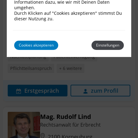
Informationen dazu, wie wir mit Deinen Daten
Rechtsanwalt für Erbrecht
umgehen.
Durch Klicken auf "Cookies akzeptieren" stimmst Du
6020 Innsbruck
dieser Nutzung zu.
Bewertungen
30
Internationales Erbrecht
Erbstreit
Cookies akzeptieren
Einstellungen
Nachlassplanung
Patientenverfügung
Pflichtteilsanspruch
+ 6 weitere
Erstgespräch
zum Profil
Mag. Rudolf Lind
Rechtsanwalt für Erbrecht
2100 Korneuburg