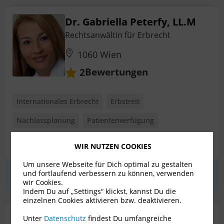
Dr. Gabriella Peterfy, LL.M
Rechtsanwältin für Erbrecht
1060 Wien
Bewertungen
2
Internationales Erbrecht
Erbstreit
Nachlassplanung
Patientenverfügung
Pflichtteilsanspruch
+ 6 weitere
WIR NUTZEN COOKIES
Um unsere Webseite für Dich optimal zu gestalten
und fortlaufend verbessern zu können, verwenden
Erstgespräch
zum Profil
wir Cookies.
Indem Du auf „Settings“ klickst, kannst Du die
einzelnen Cookies aktivieren bzw. deaktivieren.
MMag. Dr. Simon Schafferer
Unter
Datenschutz
findest Du umfangreiche