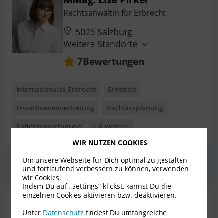
Rechtsanwältin für Erbrecht
5026 Salzburg
Weitere Standorte
Bewertungen
7
Internationales Erbrecht
Erbstreit
Erwachsenenvertretung
Nachlassplanung
Patientenverfügung
+ 6 weitere
WIR NUTZEN COOKIES
Um unsere Webseite für Dich optimal zu gestalten
Erstgespräch
zum Profil
und fortlaufend verbessern zu können, verwenden
wir Cookies.
Indem Du auf „Settings“ klickst, kannst Du die
einzelnen Cookies aktivieren bzw. deaktivieren.
Mag. Anne Kessler
Unter
Datenschutz
findest Du umfangreiche
Rechtsanwältin für Erbrecht