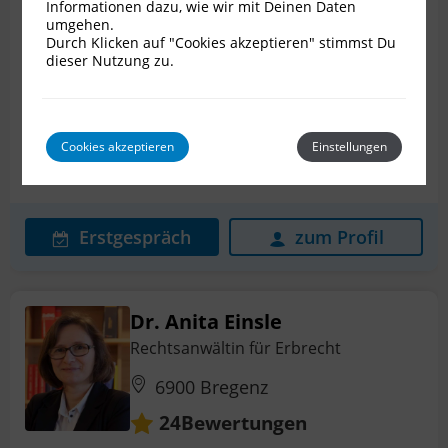
Informationen dazu, wie wir mit Deinen Daten
umgehen.
8010 Graz
Durch Klicken auf "Cookies akzeptieren" stimmst Du
dieser Nutzung zu.
Bewertungen
13
Internationales Erbrecht
Erbstreit
Mediation
Cookies akzeptieren
Einstellungen
Nachlassplanung
Patientenverfügung
+ 7 weitere
Erstgespräch
zum Profil
Dr. Anita Einsle
Rechtsanwältin für Erbrecht
6900 Bregenz
Bewertungen
24