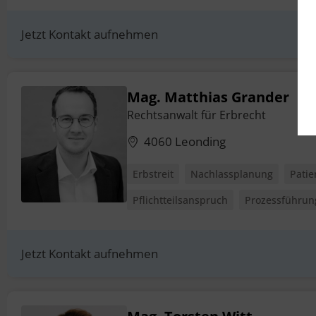
Jetzt Kontakt aufnehmen
Mag. Matthias Grander
Rechtsanwalt für Erbrecht
4060 Leonding
Erbstreit
Nachlassplanung
Pati
Pflichtteilsanspruch
Prozessführun
Jetzt Kontakt aufnehmen