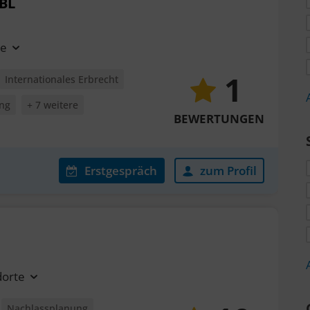
MBL
te
1
Internationales Erbrecht
ung
+ 7 weitere
BEWERTUNGEN
Erstgespräch
zum Profil
dorte
Nachlassplanung