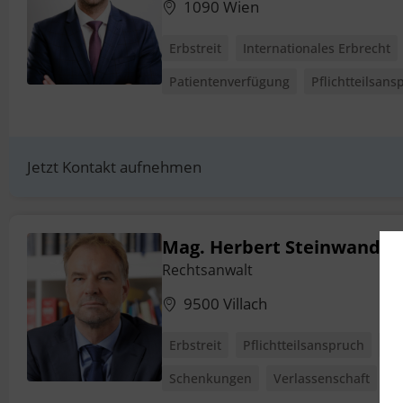
1090 Wien
Erbstreit
Internationales Erbrecht
Patientenverfügung
Pflichtteilsans
Jetzt Kontakt aufnehmen
Mag. Herbert Steinwandte
Rechtsanwalt
9500 Villach
Erbstreit
Pflichtteilsanspruch
Pr
Schenkungen
Verlassenschaft