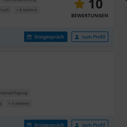
10
pruch
+ 6 weitere
BEWERTUNGEN
Erstgespräch
zum Profil
entenverfügung
g
+ 4 weitere
Erstgespräch
zum Profil