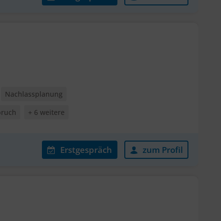
Nachlassplanung
pruch
+ 6 weitere
Erstgespräch
zum Profil