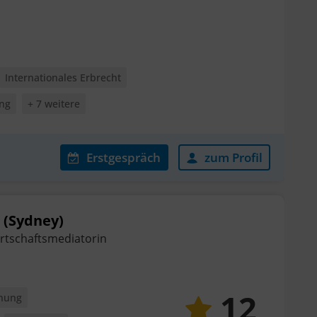
Internationales Erbrecht
ung
+ 7 weitere
Erstgespräch
zum Profil
. (Sydney)
irtschaftsmediatorin
12
nung