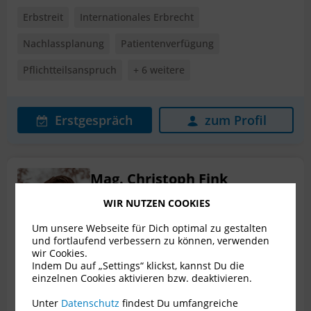
Erbstreit
Internationales Erbrecht
Nachlassplanung
Patientenverfügung
Pflichtteilsanspruch
+ 6 weitere
Erstgespräch
zum Profil
Mag. Christoph Fink
Rechtsanwalt für Erbrecht
WIR NUTZEN COOKIES
6800 Feldkirch
Um unsere Webseite für Dich optimal zu gestalten
und fortlaufend verbessern zu können, verwenden
wir Cookies.
Indem Du auf „Settings“ klickst, kannst Du die
einzelnen Cookies aktivieren bzw. deaktivieren.
Erbstreit
Internationales Erbrecht
Mediation
Unter
Datenschutz
findest Du umfangreiche