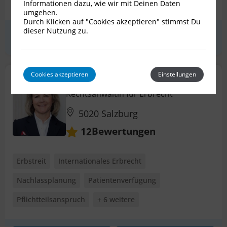
Nachlassplanung
Patientenverfügung
+ 6 weitere
Informationen dazu, wie wir mit Deinen Daten
umgehen.
Durch Klicken auf "Cookies akzeptieren" stimmst Du
dieser Nutzung zu.
Erstgespräch
zum Profil
Cookies akzeptieren
Einstellungen
Dr. Doris Gratz
Rechtsanwältin für Erbrecht
5020 Salzburg
Bewertungen
12
Erbstreit
Internationales Erbrecht
Nachlassplanung
Patientenverfügung
Pflichtteilsanspruch
+ 6 weitere